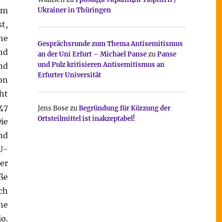
im
Ukrainer in Thüringen
t,
he
Gesprächsrunde zum Thema Antisemitismus
nd
an der Uni Erfurt – Michael Panse
zu
Panse
und Pulz kritisieren Antisemitismus an
nd
Erfurter Universität
on
ht
47
Jens Bose
zu
Begründung für Kürzung der
Ortsteilmittel ist inakzeptabel!
ie
nd
U-
er
ße
ch
he
o.