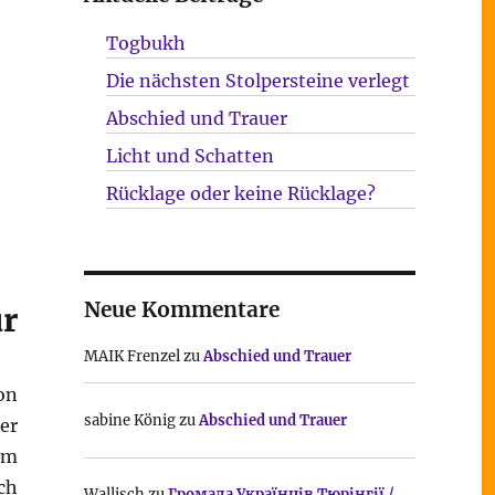
Togbukh
Die nächsten Stolpersteine verlegt
Abschied und Trauer
Licht und Schatten
Rücklage oder keine Rücklage?
Neue Kommentare
ür
MAIK Frenzel
zu
Abschied und Trauer
on
sabine König
zu
Abschied und Trauer
er
im
ch
Wallisch
zu
Громада Українців Тюрінгії /