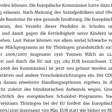
 werden können. Die Europäische Kommission hatte dazu 
erlassen. Nach Meinung des Sozialpolitikers sind Obs
e Bausteine für eine gesunde Ernährung. Die Europäisc
rum, den Verzehr dieser Produkte in Schulen u
n und damit gegen die Fettleibigkeit unter Kindern u
gehen. Laut Panse können vor allem sozial Schwache v
 Das Milchprogramm ist für Thüringen grundsätzlich nic
hr 2006/2007 insgesamt 1916 Tonnen Milch an 12
ert und durch die EU mit 335 282 EUR bezuschusst. D
2008 der Kommission] ist jetzt neu gefasst worden u
stätten und andere Vorschuleinrichtungen ein. Der CD
ich daraus erweiterte Handlungsoptionen ergeben. In d
cht zuletzt des bürokratischen Aufwands wegen. Gro
ichtlich des europäischen Schulobst-Programms. Na
reistaats Thüringen bei der EU fordert das Europäisc
009/2010 insgesamt 500 Mio. EUR statt wie bisher 90 Mi