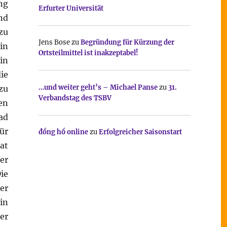
ng
Erfurter Universität
nd
zu
Jens Bose
zu
Begründung für Kürzung der
in
Ortsteilmittel ist inakzeptabel!
in
ie
…und weiter geht’s – Michael Panse
zu
31.
zu
Verbandstag des TSBV
en
ad
ür
đồng hồ online
zu
Erfolgreicher Saisonstart
at
er
ie
er
in
er