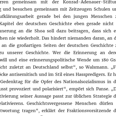
erren gemeinsam mit der Konrad-Adenauer-Stiftu
g und besuchen gemeinsam mit Zeitzeugen Schulen u
Aufklärungsarbeit gerade bei den jungen Menschen 
 Kapitel der deutschen Geschichte eben gerade nicht 
nnerung an die Shoa soll dazu beitragen, dass sich e
hen nie wiederholt. Das hindert niemanden daran, an d
an die großartigen Seiten der deutschen Geschichte 
 zu unserer Geschichte. Wer die Erinnerung an der
 will und eine erinnerungspolitische Wende um 180 Gr
nicht zuletzt an Deutschland selbst“, so Walsmann. „F
ke antisemitisch und im Stil eines Hasspredigers. Er h
Gedenktag für die Opfer des Nationalsozialismus in d
 provoziert und polarisiert“, empört sich Panse. „D
tivierung seiner Aussage passt zur üblichen Strategie d
lativierens. Geschichtsvergessene Menschen dürfen 
twortung tragen“, erklärt der Fraktionsvorsitzende d