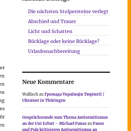
Die nächsten Stolpersteine verlegt
Abschied und Trauer
Licht und Schatten
Rücklage oder keine Rücklage?
Urlaubsnachbereitung
er
en
Neue Kommentare
en
en
Wallisch
zu
Громада Українців Тюрінгії /
ng
Ukrainer in Thüringen
es
ür
Gesprächsrunde zum Thema Antisemitismus
an der Uni Erfurt – Michael Panse
zu
Panse
en
und Pulz kritisieren Antisemitismus an