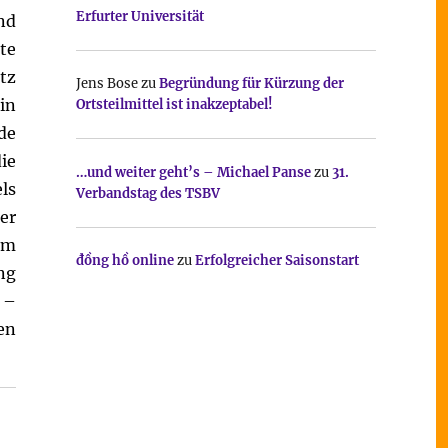
Erfurter Universität
nd
te
tz
Jens Bose
zu
Begründung für Kürzung der
in
Ortsteilmittel ist inakzeptabel!
de
ie
…und weiter geht’s – Michael Panse
zu
31.
ls
Verbandstag des TSBV
er
im
đồng hồ online
zu
Erfolgreicher Saisonstart
ng
 –
en