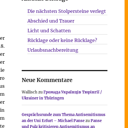
Die nächsten Stolpersteine verlegt
Abschied und Trauer
Licht und Schatten
er
Rücklage oder keine Rücklage?
8.
Urlaubsnachbereitung
er
er
ie
ro
Neue Kommentare
us
Wallisch
zu
Громада Українців Тюрінгії /
im
Ukrainer in Thüringen
er
in
Gesprächsrunde zum Thema Antisemitismus
am
an der Uni Erfurt – Michael Panse
zu
Panse
te
und Pulz kritisieren Antisemitismus an