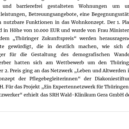
 und barrierefrei gestalteten Wohnungen um u
tleistungen, Betreuungsangebote, eine Begegnungsstät
h nutzbare Funktionen in das Wohnkonzept. Der 1. Pla
ld in Höhe von 10.000 EUR und wurde von Frau Minister
dem „Thüringer Zukunftspreis“ werden herausragen
te gewürdigt, die in deutlich machen, wie sich d
ger für die Gestaltung des demografischen Wande
werber hatten sich am Wettbewerb um den Thüring
Der 2. Preis ging an das Netzwerk „Leben und Altwerden 
nzept der Pflegebegleiterinnen“ der Diakoniestiftu
 Für das Projekt „Ein Expertennetzwerk für Thüringen
etzwerker“ erhielt das SRH Wald-Klinikum Gera GmbH d