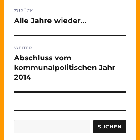
Beitragsnavigation
ZURÜCK
Alle Jahre wieder…
Vorheriger
Beitrag:
WEITER
Abschluss vom
Nächster
Beitrag:
kommunalpolitischen Jahr
2014
Suchen
SUCHEN