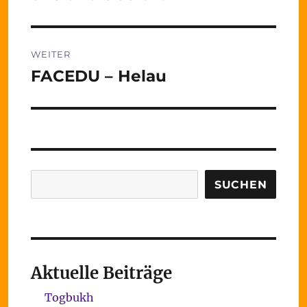
WEITER
FACEDU – Helau
Nächster
Beitrag:
Suchen
SUCHEN
Aktuelle Beiträge
Togbukh