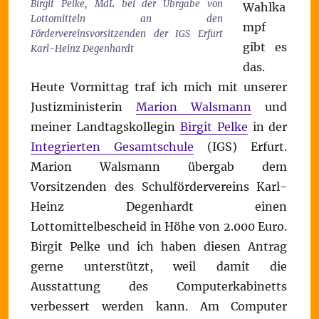
Birgit Pelke, MdL bei der Übrgabe von
Wahlka
Lottomitteln an den
mpf
Fördervereinsvorsitzenden der IGS Erfurt
gibt es
Karl-Heinz Degenhardt
das.
Heute Vormittag traf ich mich mit unserer
Justizministerin
Marion Walsmann
und
meiner Landtagskollegin
Birgit Pelke
in der
Integrierten Gesamtschule
(IGS) Erfurt.
Marion Walsmann übergab dem
Vorsitzenden des Schulfördervereins Karl-
Heinz Degenhardt einen
Lottomittelbescheid in Höhe von 2.000 Euro.
Birgit Pelke und ich haben diesen Antrag
gerne unterstützt, weil damit die
Ausstattung des Computerkabinetts
verbessert werden kann. Am Computer