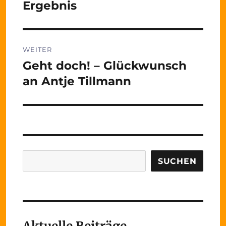
Beitrag:
Ergebnis
WEITER
Geht doch! – Glückwunsch
Nächster
Beitrag:
an Antje Tillmann
Suchen
SUCHEN