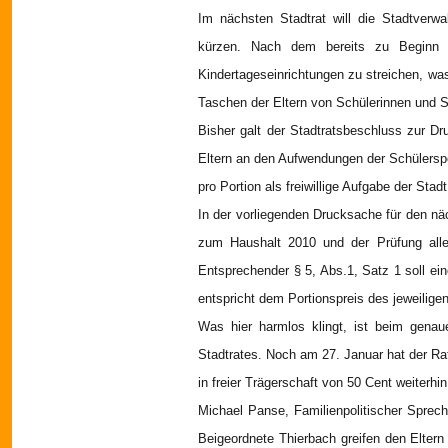
Im nächsten Stadtrat will die Stadtver
kürzen. Nach dem bereits zu Beginn 
Kindertageseinrichtungen zu streichen, was
Taschen der Eltern von Schülerinnen und S
Bisher galt der Stadtratsbeschluss zur D
Eltern an den Aufwendungen der Schülersp
pro Portion als freiwillige Aufgabe der Stadt
In der vorliegenden Drucksache für den n
zum Haushalt 2010 und der Prüfung aller
Entsprechender § 5, Abs.1, Satz 1 soll ei
entspricht dem Portionspreis des jeweilige
Was hier harmlos klingt, ist beim genau
Stadtrates. Noch am 27. Januar hat der R
in freier Trägerschaft von 50 Cent weiterhi
Michael Panse, Familienpolitischer Sprec
Beigeordnete Thierbach greifen den Eltern 