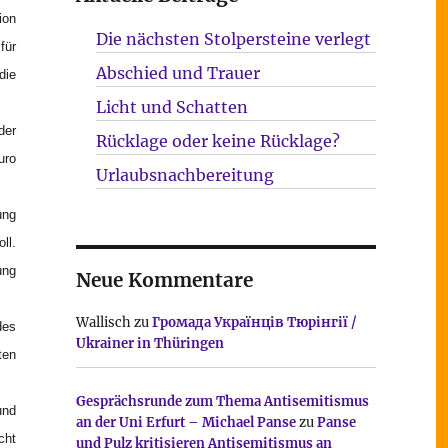
ion
Die nächsten Stolpersteine verlegt
für
Abschied und Trauer
die
Licht und Schatten
der
Rücklage oder keine Rücklage?
uro
Urlaubsnachbereitung
ung
ll.
ung
Neue Kommentare
Wallisch
zu
Громада Українців Тюрінгії /
des
Ukrainer in Thüringen
ten
Gesprächsrunde zum Thema Antisemitismus
und
an der Uni Erfurt – Michael Panse
zu
Panse
cht
und Pulz kritisieren Antisemitismus an