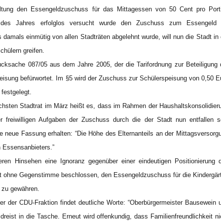
waltung den Essengeldzuschuss für das Mittagessen von 50 Cent pro Port
des Jahres erfolglos versucht wurde den Zuschuss zum Essengeld 
 damals einmütig von allen Stadträten abgelehnt wurde, will nun die Stadt in 
chülern greifen.
rucksache 087/05 aus dem Jahre 2005, der die Tarifordnung zur Beteiligung 
eisung befürwortet. Im §5 wird der Zuschuss zur Schülerspeisung von 0,50 E
 festgelegt.
ächsten Stadtrat im März heißt es, dass im Rahmen der Haushaltskonsolidier
 freiwilligen Aufgaben der Zuschuss durch die der Stadt nun entfallen so
ne neue Fassung erhalten: “Die Höhe des Elternanteils an der Mittagsversorg
n Essensanbieters.”
eren Hinsehen eine Ignoranz gegenüber einer eindeutigen Positionierung 
at ohne Gegenstimme beschlossen, den Essengeldzuschuss für die Kindergär
n zu gewähren.
her der CDU-Fraktion findet deutliche Worte: “Oberbürgermeister Bausewein 
dreist in die Tasche. Erneut wird offenkundig, dass Familienfreundlichkeit ni