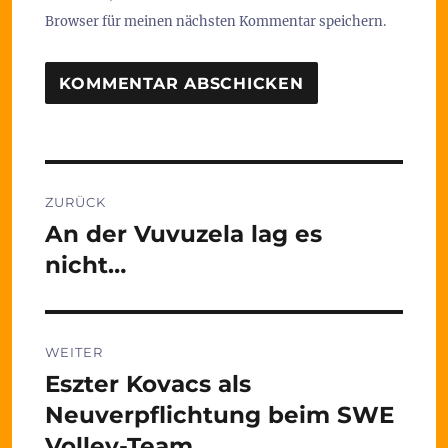
Browser für meinen nächsten Kommentar speichern.
Beitragsnavigation
ZURÜCK
An der Vuvuzela lag es
Vorheriger
Beitrag:
nicht…
WEITER
Eszter Kovacs als
Nächster
Beitrag:
Neuverpflichtung beim SWE
Volley-Team