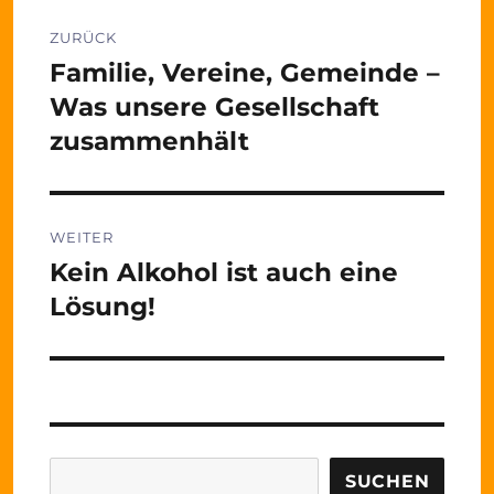
Beitragsnavigation
ZURÜCK
Familie, Vereine, Gemeinde –
Vorheriger
Beitrag:
Was unsere Gesellschaft
zusammenhält
WEITER
Kein Alkohol ist auch eine
Nächster
Beitrag:
Lösung!
Suchen
SUCHEN