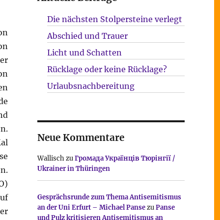
Die nächsten Stolpersteine verlegt
on
Abschied und Trauer
on
Licht und Schatten
er
Rücklage oder keine Rücklage?
on
Urlaubsnachbereitung
en
de
nd
n.
Neue Kommentare
al
se
Wallisch
zu
Громада Українців Тюрінгії /
Ukrainer in Thüringen
n.
O)
uf
Gesprächsrunde zum Thema Antisemitismus
an der Uni Erfurt – Michael Panse
zu
Panse
er
und Pulz kritisieren Antisemitismus an