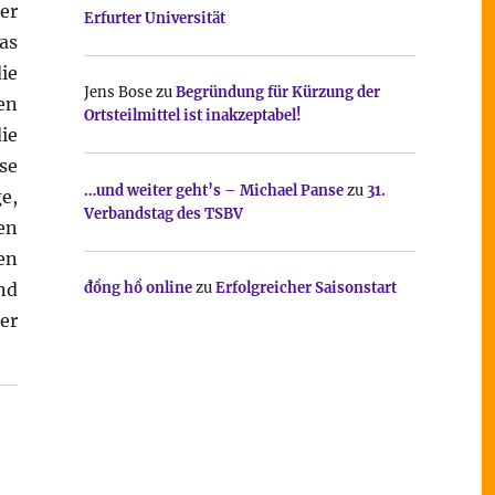
er
Erfurter Universität
as
ie
Jens Bose
zu
Begründung für Kürzung der
en
Ortsteilmittel ist inakzeptabel!
ie
se
…und weiter geht’s – Michael Panse
zu
31.
e,
Verbandstag des TSBV
en
en
nd
đồng hồ online
zu
Erfolgreicher Saisonstart
er