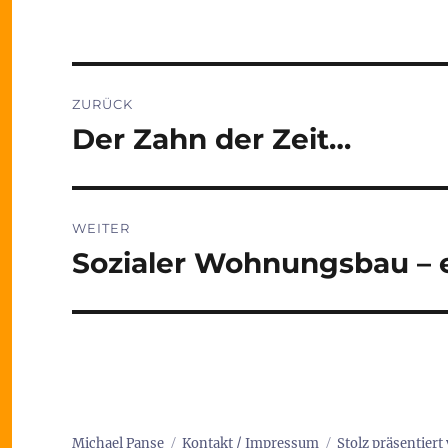
Beitragsnavigation
ZURÜCK
Der Zahn der Zeit…
Vorheriger
Beitrag:
WEITER
Sozialer Wohnungsbau –
Nächster
Beitrag:
Michael Panse
Kontakt / Impressum
Stolz präsentier