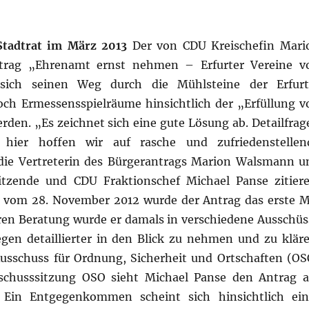
Stadtrat im März 2013
Der von CDU Kreischefin Mari
ntrag „Ehrenamt ernst nehmen – Erfurter Vereine v
 sich seinen Weg durch die Mühlsteine der Erfurt
ch Ermessensspielräume hinsichtlich der „Erfüllung v
den. „Es zeichnet sich eine gute Lösung ab. Detailfrag
, hier hoffen wir auf rasche und zufriedenstellen
 die Vertreterin des Bürgerantrags Marion Walsmann u
sitzende und CDU Fraktionschef Michael Panse zitiere
ng vom 28. November 2012 wurde der Antrag das erste M
teren Beratung wurde er damals in verschiedene Ausschüs
gen detaillierter in den Blick zu nehmen und zu kläre
usschuss für Ordnung, Sicherheit und Ortschaften (OS
schusssitzung OSO sieht Michael Panse den Antrag a
Ein Entgegenkommen scheint sich hinsichtlich ein