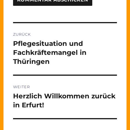
Beitragsnavigation
ZURÜCK
Pflegesituation und
Vorheriger
Beitrag:
Fachkräftemangel in
Thüringen
WEITER
Herzlich Willkommen zurück
Nächster
Beitrag:
in Erfurt!