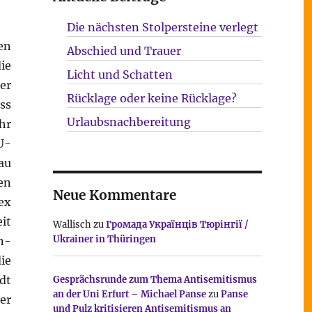
Die nächsten Stolpersteine verlegt
en
Abschied und Trauer
ie
Licht und Schatten
er
Rücklage oder keine Rücklage?
ss
Urlaubsnachbereitung
hr
U-
au
en
Neue Kommentare
ex
it
Wallisch
zu
Громада Українців Тюрінгії /
Ukrainer in Thüringen
n-
ie
dt
Gesprächsrunde zum Thema Antisemitismus
an der Uni Erfurt – Michael Panse
zu
Panse
er
und Pulz kritisieren Antisemitismus an