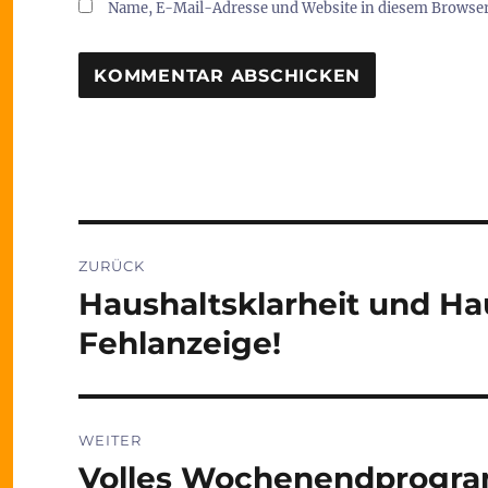
Name, E-Mail-Adresse und Website in diesem Browse
Beitragsnavigation
ZURÜCK
Haushaltsklarheit und Hau
Vorheriger
Beitrag:
Fehlanzeige!
WEITER
Volles Wochenendprogra
Nächster