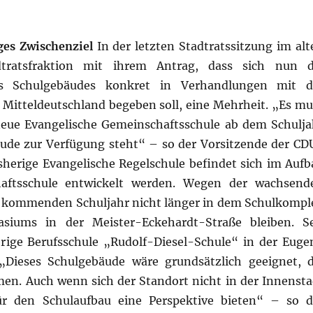
ges Zwischenziel
In der letzten Stadtratssitzung im alt
dtratsfraktion mit ihrem Antrag, dass sich nun d
es Schulgebäudes konkret in Verhandlungen mit d
 Mitteldeutschland begeben soll, eine Mehrheit. „Es mu
 neue Evangelische Gemeinschaftsschule ab dem Schulja
ude zur Verfügung steht“ – so der Vorsitzende der CD
sherige Evangelische Regelschule befindet sich im Aufb
haftsschule entwickelt werden. Wegen der wachsend
m kommenden Schuljahr nicht länger in dem Schulkompl
siums in der Meister-Eckehardt-Straße bleiben. Se
herige Berufsschule „Rudolf-Diesel-Schule“ in der Euge
„Dieses Schulgebäude wäre grundsätzlich geeignet, d
en. Auch wenn sich der Standort nicht in der Innensta
ür den Schulaufbau eine Perspektive bieten“ – so d