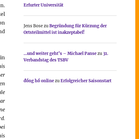
n.
Erfurter Universität
el
on
Jens Bose
zu
Begründung für Kürzung der
nd
Ortsteilmittel ist inakzeptabel!
…und weiter geht’s – Michael Panse
zu
31.
in
Verbandstag des TSBV
nis
ner
đồng hồ online
zu
Erfolgreicher Saisonstart
en
ale
ar
ne
d.
ei
nis