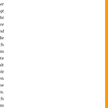
ter
igt
cht
re
und
die
ch
lm
te
it
ir
en
he
m.
ch
im