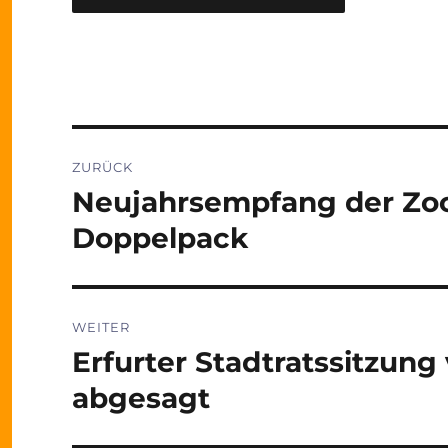
Beitragsnavigation
ZURÜCK
Neujahrsempfang der Zoo
Vorheriger
Beitrag:
Doppelpack
WEITER
Erfurter Stadtratssitzun
Nächster
Beitrag:
abgesagt