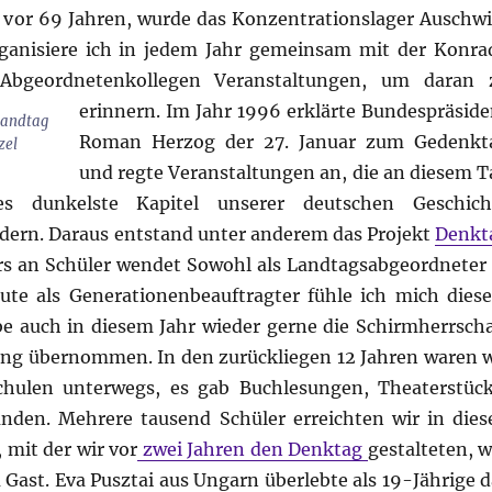
e vor 69 Jahren, wurde das Konzentrationslager Auschwi
rganisiere ich in jedem Jahr gemeinsam mit der Konra
Abgeordnetenkollegen Veranstaltungen, um daran 
erinnern.
Im Jahr 1996 erklärte Bundespräside
Landtag
Roman Herzog der 27. Januar zum Gedenkt
zel
und regte Veranstaltungen an, die an diesem T
s dunkelste Kapitel unserer deutschen Geschich
rdern. Daraus entstand unter anderem das Projekt
Denkt
rs an Schüler wendet Sowohl als Landtagsabgeordneter 
eute als Generationenbeauftragter fühle ich mich dies
e auch in diesem Jahr wieder gerne die Schirmherrscha
ng übernommen. In den zurückliegen 12 Jahren waren w
hulen unterwegs, es gab Buchlesungen, Theaterstück
nden. Mehrere tausend Schüler erreichten wir in dies
 mit der wir vor
zwei Jahren den Denktag
gestalteten, w
Gast. Eva Pusztai aus Ungarn überlebte als 19-Jährige d