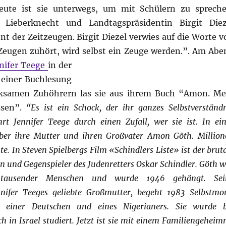
eute ist sie unterwegs, um mit Schülern zu spreche
e Lieberknecht und Landtagspräsidentin Birgit Diez
 der Zeitzeugen. Birgit Diezel verwies auf die Worte v
Zeugen zuhört, wird selbst ein Zeuge werden.”.
Am Abe
nifer Teege
in der
einer Buchlesung
rksamen Zuhöhrern las sie aus ihrem Buch “Amon. Me
ssen”.
“Es ist ein Schock, der ihr ganzes Selbstverständ
hrt Jennifer Teege durch einen Zufall, wer sie ist. In ei
 über ihre Mutter und ihren Großvater Amon Göth. Million
. In Steven Spielbergs Film «Schindlers Liste» ist der brut
nd Gegenspieler des Judenretters Oskar Schindler. Göth w
 tausender Menschen und wurde 1946 gehängt. Sei
nnifer Teeges geliebte Großmutter, begeht 1983 Selbstmor
r einer Deutschen und eines Nigerianers. Sie wurde b
 in Israel studiert. Jetzt ist sie mit einem Familiengeheim