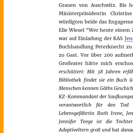
Grauen von Auschwitz. Bis h
Ministerpräsidentin Christin
würdigten beide das Engagement
Elie Wiesel “Wer heute einem 
war auf Einladung der KAS
Jen
Buchhandlung Peterknecht zu 
zu Gast. Vor über 200 aufme
Großvater hätte mich erscho
erschüttert: Mit 38 Jahren erfä
Bibliothek findet sie ein Buch
Menschen kennen Göths Geschichte
KZ-Kommandant der Saufkumpan u
verantwortlich für den Tod
Lebensgefährtin Ruth Irene, Je
Jennifer Teege ist die Tochte
Adoptiveltern groß und hat danach