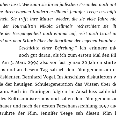
 ruhen lässt. Wie kann sie ihren jüdischen Freunden noch un
ie ihren eigenen Kindern erzählen? Jennifer Teege beschäft
eit. Sie trifft ihre Mutter wieder, die sie viele Jahre ni
er Journalistin Nikola Sellmair recherchiert sie ih
rte der Vergangenheit noch einmal auf, reist nach Israel 
wird aus dem Schock über die Abgründe der eigenen Familie 
Geschichte einer Befreiung.”
Ich erinnere mi
noch gut daran, als ich zum ersten Mal den Fi
 Am 3. März 2994 also vor fast genau 20 Jahren starte
nos und an diesem Tag sah ich den Film gemeinsam m
sidenten Bernhard Vogel. Im Anschluss diskutierten w
e der heutigen Schülergeneration das Wissen über d
ann. Auch in Thüringen folgten im Anschluss zahlreic
des Kultusministeriums und sahen den Film gemeinsa
hauer und nach der ersten Fersehausstrahlung 1997 au
erührte der Film. Jennifer Teege sah diesen Film 