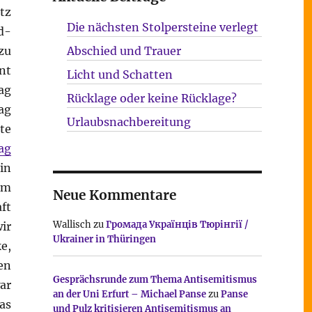
tz
Die nächsten Stolpersteine verlegt
d-
zu
Abschied und Trauer
nt
Licht und Schatten
ag
Rücklage oder keine Rücklage?
ag
Urlaubsnachbereitung
te
ag
in
em
Neue Kommentare
ft
Wallisch
zu
Громада Українців Тюрінгії /
ir
Ukrainer in Thüringen
e,
en
Gesprächsrunde zum Thema Antisemitismus
ar
an der Uni Erfurt – Michael Panse
zu
Panse
as
und Pulz kritisieren Antisemitismus an