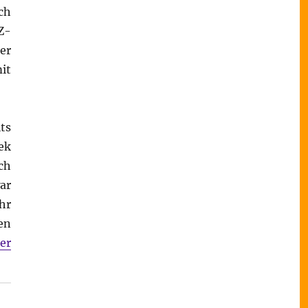
ch
Z-
er
it
ts
ek
ch
ar
hr
en
er