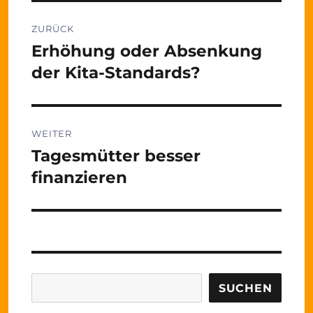
Beitragsnavigation
ZURÜCK
Erhöhung oder Absenkung
Vorheriger
Beitrag:
der Kita-Standards?
WEITER
Tagesmütter besser
Nächster
Beitrag:
finanzieren
Suchen
SUCHEN