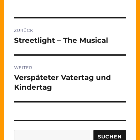
Beitragsnavigation
ZURÜCK
Streetlight – The Musical
Vorheriger
Beitrag:
WEITER
Verspäteter Vatertag und
Nächster
Beitrag:
Kindertag
Suchen
SUCHEN