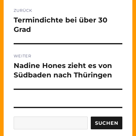
Beitragsnavigation
ZURÜCK
Termindichte bei über 30
Vorheriger
Beitrag:
Grad
WEITER
Nadine Hones zieht es von
Nächster
Beitrag:
Südbaden nach Thüringen
Suchen
SUCHEN