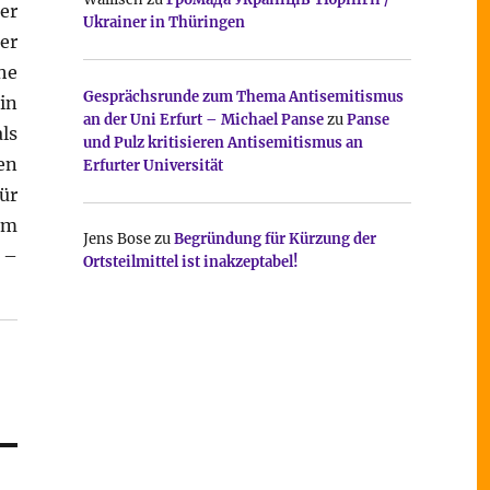
er
Ukrainer in Thüringen
er
he
Gesprächsrunde zum Thema Antisemitismus
in
an der Uni Erfurt – Michael Panse
zu
Panse
ls
und Pulz kritisieren Antisemitismus an
en
Erfurter Universität
ür
em
Jens Bose
zu
Begründung für Kürzung der
 –
Ortsteilmittel ist inakzeptabel!