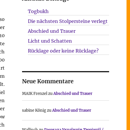
Togbukh
so
Die nächsten Stolpersteine verlegt
er
Abschied und Trauer
20
Licht und Schatten
te
Rücklage oder keine Rücklage?
ch
00
rt
im
Neue Kommentare
t.
el
MAIK Frenzel
zu
Abschied und Trauer
en
er
sabine König
zu
Abschied und Trauer
ow
ch
Wallisch
zu
Громада Українців Тюрінгії /