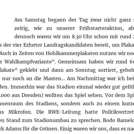
Am Samstag begann der Tag zwar nicht ganz 
zeitig, wie zu unserer Frühstarteraktion, ab
dennoch waren wir um 8.30 Uhr schon mit rund 
 der vier Erfurter Landtagskandidaten bereit, um Plaka
n. Auch in Zeiten von Hohlkammerplakaten nutzen wir no
che Wahlkampfvariante“. Gemeinsam haben wir rund 6
akate“ geklebt und dann am Sonntag sortiert, geboh
ie nur noch an die Masten… Am Nachmittag war ich be
. Immerhin war das Stadion einmal wieder gut gefüll
.000 aus Dresden) wollten das Spiel sehen. Vor dem Spi
Innenraum des Stadions, sondern auch zu einem kurz
s Mikrofon. Die RWE-Leitung hatte Politikvertret
ten Stand zum Stadionumbau zu sprechen. Bodo Ramel
rk Adams für die Grünen. Einig waren wir uns, dass es na