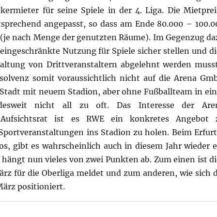
ermieter für seine Spiele in der 4. Liga. Die Mietprei
tsprechend angepasst, so dass am Ende 80.000 – 100.0
n (je nach Menge der genutzten Räume). Im Gegenzug da
ingeschränkte Nutzung für Spiele sicher stellen und di
altung von Drittveranstaltern abgelehnt werden musst
Insolvenz somit voraussichtlich nicht auf die Arena Gm
 Stadt mit neuem Stadion, aber ohne Fußballteam in ein
esweit nicht all zu oft. Das Interesse der Are
Aufsichtsrat ist es RWE ein konkretes Angebot 
Sportveranstaltungen ins Stadion zu holen. Beim Erfurt
os, gibt es wahrscheinlich auch in diesem Jahr wieder e
 hängt nun vieles von zwei Punkten ab. Zum einen ist di
rz für die Oberliga meldet und zum anderen, wie sich d
rz positioniert.