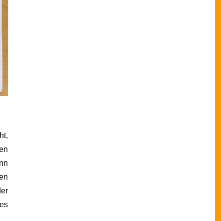
ht,
en
inn
en
er
es