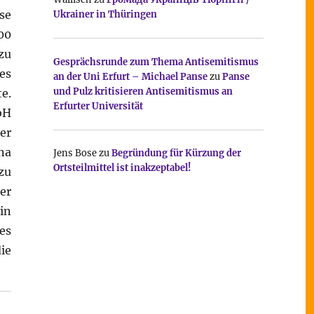
se
Ukrainer in Thüringen
00
zu
Gesprächsrunde zum Thema Antisemitismus
es
an der Uni Erfurt – Michael Panse
zu
Panse
und Pulz kritisieren Antisemitismus an
e.
Erfurter Universität
bH
er
na
Jens Bose
zu
Begründung für Kürzung der
Ortsteilmittel ist inakzeptabel!
zu
er
in
es
ie