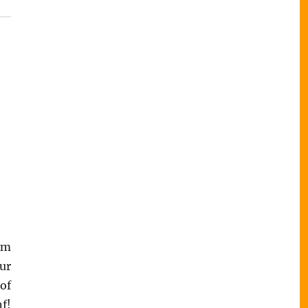
Am
ur
of
f!