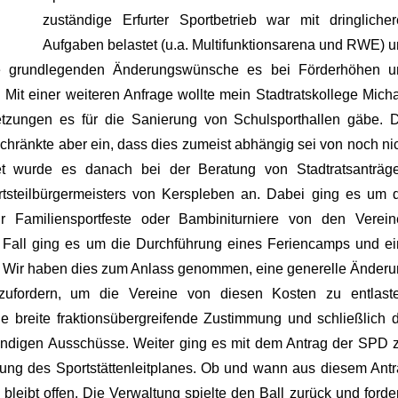
zuständige Erfurter Sportbetrieb war mit dringliche
Aufgaben belastet (u.a. Multifunktionsarena und RWE) 
 grundlegenden Änderungswünsche es bei Förderhöhen u
.
Mit einer weiteren Anfrage wollte mein Stadtratskollege Mich
etzungen es für die Sanierung von Schulsporthallen gäbe. 
schränkte aber ein, dass dies zumeist abhängig sei von noch ni
et wurde es danach bei der Beratung von Stadtratsanträge
tsteilbürgermeisters von Kerspleben an. Dabei ging es um 
 für Familiensportfeste oder Bambiniturniere von den Verei
n Fall ging es um die Durchführung eines Feriencamps und e
g. Wir haben dies zum Anlass genommen, eine generelle Änder
nzufordern, um die Vereine von diesen Kosten zu entlaste
e breite fraktionsübergreifende Zustimmung und schließlich 
tändigen Ausschüsse.
Weiter ging es mit dem Antrag der SPD 
lung des Sportstättenleitplanes. Ob und wann aus diesem Ant
bleibt offen. Die Verwaltung spielte den Ball zurück und forde