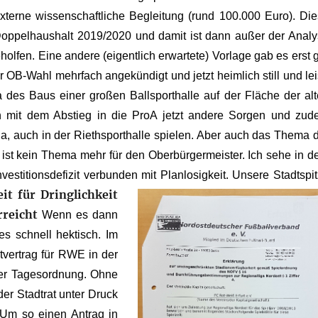
 externe wissenschaftliche Begleitung (rund 100.000 Euro). Di
 Doppelhaushalt 2019/2020 und damit ist dann außer der Anal
holfen. Eine andere (eigentlich erwartete) Vorlage gab es erst 
r OB-Wahl mehrfach angekündigt und jetzt heimlich still und le
des Baus einer großen Ballsporthalle auf der Fläche der al
n mit dem Abstieg in die ProA jetzt andere Sorgen und zu
ga, auch in der Riethsporthalle spielen. Aber auch das Thema 
ist kein Thema mehr für den Oberbürgermeister. Ich sehe in 
estitionsdefizit verbunden mit Planlosigkeit. Unsere Stadtspi
it für Dringlichkeit
rreicht
Wenn es dann
s schnell hektisch. Im
etvertrag für RWE in der
 der Tagesordnung. Ohne
er Stadtrat unter Druck
 Um so einen Antrag in