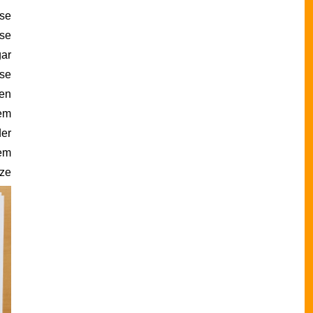
ese
yse
gar
ise
ten
dem
der
dem
tze