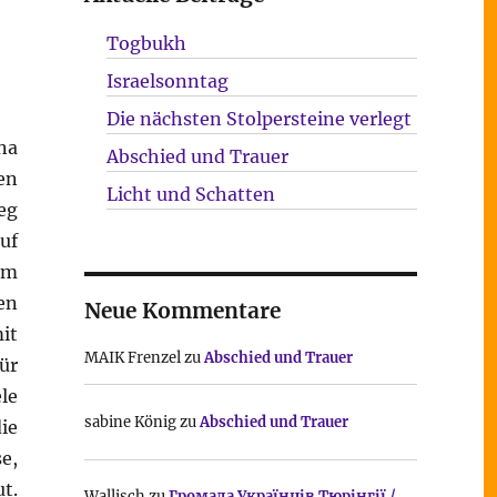
Togbukh
Israelsonntag
Die nächsten Stolpersteine verlegt
na
Abschied und Trauer
en
Licht und Schatten
eg
uf
um
en
Neue Kommentare
it
MAIK Frenzel
zu
Abschied und Trauer
ür
le
sabine König
zu
Abschied und Trauer
ie
e,
t.
Wallisch
zu
Громада Українців Тюрінгії /