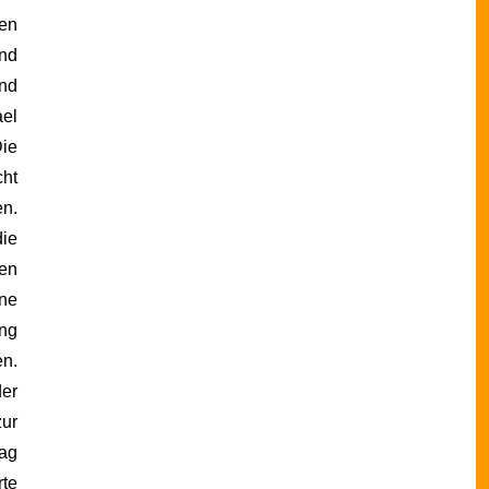
ren
und
nd
ael
Die
cht
n.
die
nen
ine
ung
n.
der
zur
rag
rte