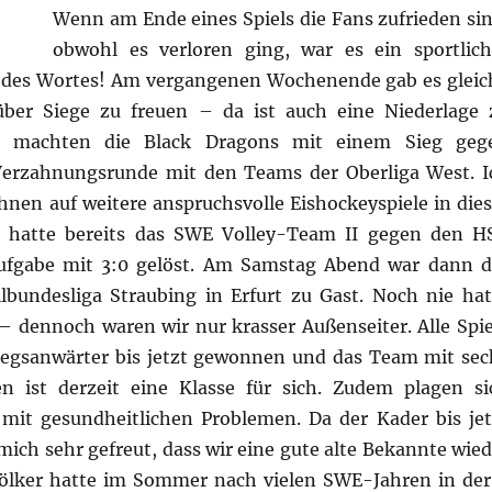
Wenn am Ende eines Spiels die Fans zufrieden sin
obwohl es verloren ging, war es ein sportlich
des Wortes! Am vergangenen Wochenende gab es gleic
ber Siege zu freuen – da ist auch eine Niederlage 
nd machten die Black Dragons mit einem Sieg geg
 Verzahnungsrunde mit den Teams der Oberliga West. I
nen auf weitere anspruchsvolle Eishockeyspiele in dies
or hatte bereits das SWE Volley-Team II gegen den H
ufgabe mit 3:0 gelöst. Am Samstag Abend war dann d
llbundesliga Straubing in Erfurt zu Gast. Noch nie hat
– dennoch waren wir nur krasser Außenseiter. Alle Spie
iegsanwärter bis jetzt gewonnen und das Team mit sec
en ist derzeit eine Klasse für sich. Zudem plagen si
mit gesundheitlichen Problemen. Da der Kader bis jet
mich sehr gefreut, dass wir eine gute alte Bekannte wied
ölker hatte im Sommer nach vielen SWE-Jahren in der 