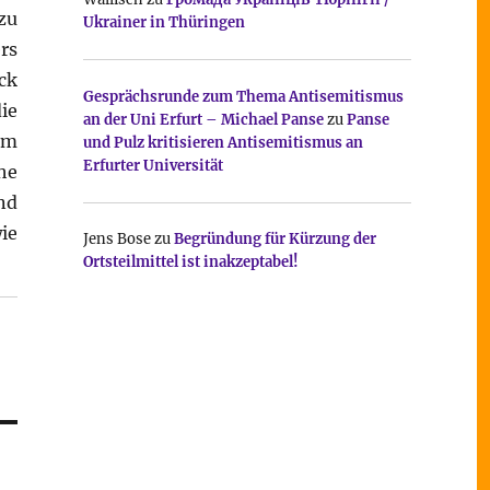
zu
Ukrainer in Thüringen
rs
ck
Gesprächsrunde zum Thema Antisemitismus
ie
an der Uni Erfurt – Michael Panse
zu
Panse
Im
und Pulz kritisieren Antisemitismus an
Erfurter Universität
he
nd
ie
Jens Bose
zu
Begründung für Kürzung der
Ortsteilmittel ist inakzeptabel!