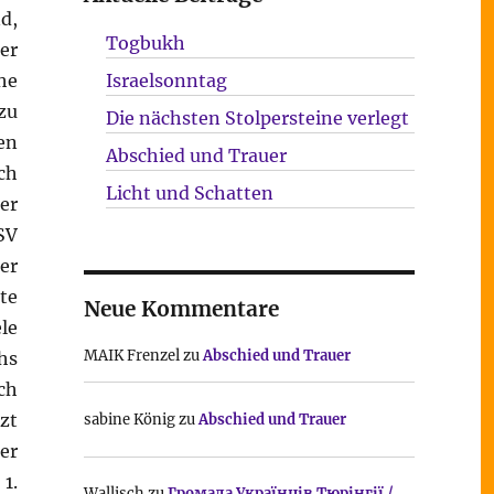
d,
Togbukh
er
he
Israelsonntag
zu
Die nächsten Stolpersteine verlegt
en
Abschied und Trauer
ch
Licht und Schatten
er
SV
er
te
Neue Kommentare
le
MAIK Frenzel
zu
Abschied und Trauer
hs
ch
zt
sabine König
zu
Abschied und Trauer
er
1.
Wallisch
zu
Громада Українців Тюрінгії /