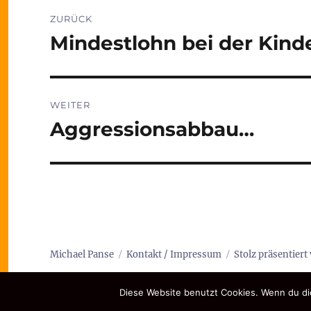
Beitragsnavigation
ZURÜCK
Mindestlohn bei der Kind
Vorheriger
Beitrag:
WEITER
Aggressionsabbau…
Nächster
Beitrag:
Michael Panse
Kontakt / Impressum
Stolz präsentier
Diese Website benutzt Cookies. Wenn du die