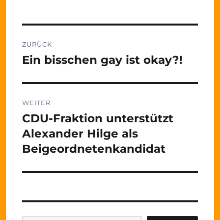
Beitragsnavigation
ZURÜCK
Ein bisschen gay ist okay?!
Vorheriger
Beitrag:
WEITER
CDU-Fraktion unterstützt
Nächster
Beitrag:
Alexander Hilge als
Beigeordnetenkandidat