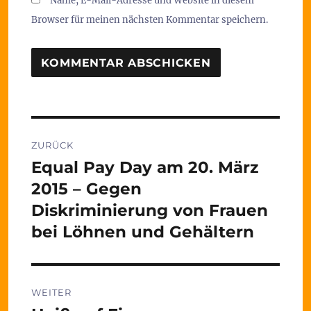
Name, E-Mail-Adresse und Website in diesem
Browser für meinen nächsten Kommentar speichern.
Beitragsnavigation
ZURÜCK
Equal Pay Day am 20. März
Vorheriger
Beitrag:
2015 – Gegen
Diskriminierung von Frauen
bei Löhnen und Gehältern
WEITER