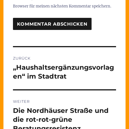
Browser für meinen nächsten Kommentar speichern.
Beitragsnavigation
ZURÜCK
„Haushaltsergänzungsvorlag
Vorheriger
Beitrag:
en“ im Stadtrat
WEITER
Die Nordhäuser Straße und
Nächster
Beitrag:
die rot-rot-grüne
Beratungsresistenz