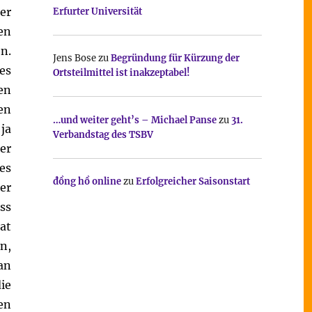
er
Erfurter Universität
en
n.
Jens Bose
zu
Begründung für Kürzung der
es
Ortsteilmittel ist inakzeptabel!
en
en
…und weiter geht’s – Michael Panse
zu
31.
ja
Verbandstag des TSBV
er
es
đồng hồ online
zu
Erfolgreicher Saisonstart
er
ss
at
n,
an
ie
en