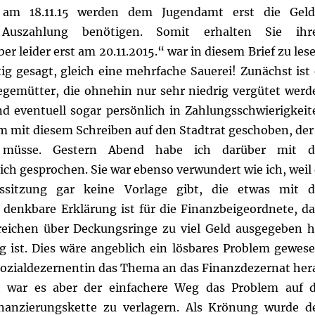
 am 18.11.15 werden dem Jugendamt erst die Geld
 Auszahlung benötigen. Somit erhalten Sie ihr
 leider erst am 20.11.2015.“ war in diesem Brief zu lese
tig gesagt, gleich eine mehrfache Sauerei! Zunächst ist 
legemütter, die ohnehin nur sehr niedrig vergütet werd
d eventuell sogar persönlich in Zahlungsschwierigkeit
 mit diesem Schreiben auf den Stadtrat geschoben, der 
“ müsse.
Gestern Abend habe ich darüber mit d
ch gesprochen. Sie war ebenso verwundert wie ich, weil 
sitzung gar keine Vorlage gibt, die etwas mit d
 denkbare Erklärung ist für die Finanzbeigeordnete, da
eichen über Deckungsringe zu viel Geld ausgegeben h
 ist. Dies wäre angeblich ein lösbares Problem gewese
ozialdezernentin das Thema an das Finanzdezernat her
ch war es aber der einfachere Weg das Problem auf d
anzierungskette zu verlagern. Als Krönung wurde d