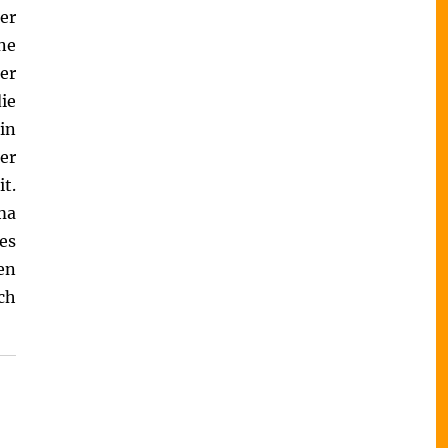
er
ne
er
ie
in
er
t.
ma
es
en
ch