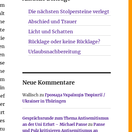
em
Die nächsten Stolpersteine verlegt
lt
ine
Abschied und Trauer
te
Licht und Schatten
ie
Rücklage oder keine Rücklage?
en
Urlaubsnachbereitung
en
se
he
im
Neue Kommentare
in
Wallisch
zu
Громада Українців Тюрінгії /
ef
Ukrainer in Thüringen
er
rt
Gesprächsrunde zum Thema Antisemitismus
es
an der Uni Erfurt – Michael Panse
zu
Panse
zu
und Pulz kritisieren Antisemitismus an