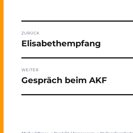
Beitragsnavigation
ZURÜCK
Elisabethempfang
Vorheriger
Beitrag:
WEITER
Gespräch beim AKF
Nächster
Beitrag: