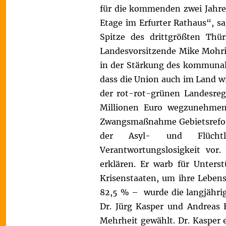
für die kommenden zwei Jahre 
Etage im Erfurter Rathaus“, s
Spitze des drittgrößten Thü
Landesvorsitzende Mike Mohri
in der Stärkung des kommunal
dass die Union auch im Land w
der rot-rot-grünen Landesreg
Millionen Euro wegzunehme
Zwangsmaßnahme Gebietsreform
der Asyl- und Flüchtli
Verantwortungslosigkeit vor.
erklären. Er warb für Unters
Krisenstaaten, um ihre Leben
82,5 % – wurde die langjähri
Dr. Jürg Kasper und Andreas H
Mehrheit gewählt. Dr. Kasper 