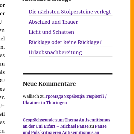
or
Die nächsten Stolpersteine verlegt
er
U-
Abschied und Trauer
en
Licht und Schatten
el
Rücklage oder keine Rücklage?
n.
Urlaubsnachbereitung
es
im
ls
DU
Neue Kommentare
es
Wallisch
zu
Громада Українців Тюрінгії /
r.
Ukrainer in Thüringen
U-
il
Gesprächsrunde zum Thema Antisemitismus
es
an der Uni Erfurt – Michael Panse
zu
Panse
en
und Pulz kritisieren Antisemitismus an