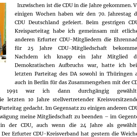
Inzwischen ist die CDU in die Jahre gekommen. V
einigen Wochen haben wir den 70. Jahrestag d
CDU Deutschland gefeiert. Beim gestrigen CD
Kreisparteitag habe ich gemeinsam mit etlich
anderen Erfurter CDU-Mitgliedern die Ehrennad
für 25 Jahre CDU-Mitgliedschaft bekomme
Nachdem ich knapp ein Jahr Mitglied d
Demokratischen Aufbruchs war, hatte ich be
letzten Parteitag des DA sowohl in Thüringen a
auch in Berlin für das Zusammengehen mit der C
r 1991 war ich dann durchgängig gewählt
e letzten 10 Jahre stellvertretender Kreisvorsitzende
 Parteitag gedacht. Im Gegensatz zu einigen anderen CD
rwägung meine Mitgliedschaft zu beenden – im Gegente
in der CDU, auch wenn die 24 Jahre als gewählt
Der Erfurter CDU-Kreisverband hat gestern die Weich