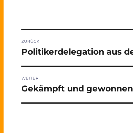
Beitragsnavigation
ZURÜCK
Politikerdelegation aus d
Vorheriger
Beitrag:
WEITER
Gekämpft und gewonnen
Nächster
Beitrag: