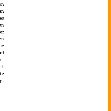
on
en
es
un
er
en
ue
rd
h-
f.
te
g: