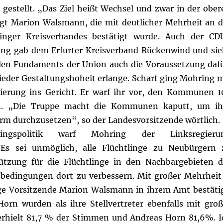
gestellt. „Das Ziel heißt Wechsel und zwar in der ober
agt Marion Walsmann, die mit deutlicher Mehrheit an d
ringer Kreisverbandes bestätigt wurde. Auch der CD
ng gab dem Erfurter Kreisverband Rückenwind und sie
en Fundaments der Union auch die Voraussetzung dafü
ieder Gestaltungshoheit erlange. Scharf ging Mohring m
ierung ins Gericht.
Er warf ihr vor, den Kommunen 1
n. „Die Truppe macht die Kommunen kaputt, um ih
 durchzusetzen“, so der Landesvorsitzende wörtlich. 
ngspolitik warf Mohring der Linksregieru
 Es sei unmöglich, alle Flüchtlinge zu Neubürgern 
tützung für die Flüchtlinge in den Nachbargebieten d
sbedingungen dort zu verbessern.
Mit großer Mehrheit
ge Vorsitzende Marion Walsmann in ihrem Amt bestätig
orn wurden als ihre Stellvertreter ebenfalls mit groß
erhielt 81,7 % der Stimmen und Andreas Horn 81,6%. I