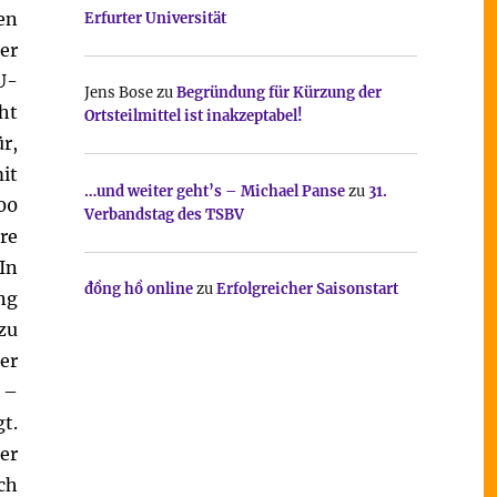
en
Erfurter Universität
er
U-
Jens Bose
zu
Begründung für Kürzung der
ht
Ortsteilmittel ist inakzeptabel!
r,
it
…und weiter geht’s – Michael Panse
zu
31.
00
Verbandstag des TSBV
re
In
đồng hồ online
zu
Erfolgreicher Saisonstart
ng
zu
er
 –
t.
er
ch