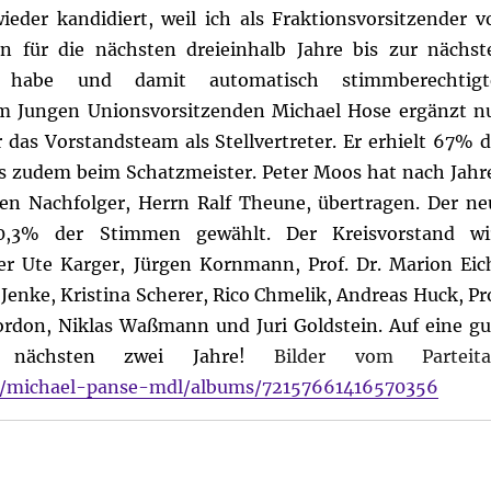
wieder kandidiert, weil ich als Fraktionsvorsitzender v
n für die nächsten dreieinhalb Jahre bis zur nächst
abe und damit automatisch stimmberechtigt
em Jungen Unionsvorsitzenden Michael Hose ergänzt n
r das Vorstandsteam als Stellvertreter. Er erhielt 67% d
s zudem beim Schatzmeister. Peter Moos hat nach Jahr
ten Nachfolger, Herrn Ralf Theune, übertragen. Der ne
0,3% der Stimmen gewählt. Der Kreisvorstand wi
zer Ute Karger, Jürgen Kornmann, Prof. Dr. Marion Eic
Jenke, Kristina Scherer, Rico Chmelik, Andreas Huck, Pro
ordon, Niklas Waßmann und Juri Goldstein. Auf eine gu
 nächsten zwei Jahre!
Bilder vom Parteita
os/michael-panse-mdl/albums/72157661416570356