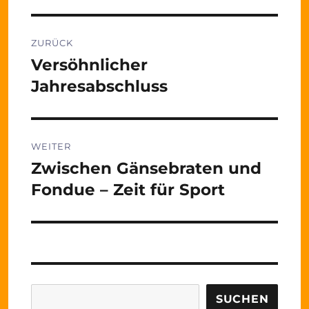
Beitragsnavigation
ZURÜCK
Versöhnlicher
Vorheriger
Beitrag:
Jahresabschluss
WEITER
Zwischen Gänsebraten und
Nächster
Beitrag:
Fondue – Zeit für Sport
Suchen
SUCHEN