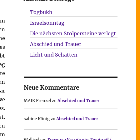
Togbukh
em
Israelsonntag
en
Die nächsten Stolpersteine verlegt
he
Abschied und Trauer
es
Licht und Schatten
bt
ag
te
an
Neue Kommentare
ar
ve
MAIK Frenzel
zu
Abschied und Trauer
es.
t.
sabine König
zu
Abschied und Trauer
en
em
Wallisch
zu
Громада Українців Тюрінгії /