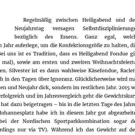
Regelmäßig zwischen Heiligabend und d
Neujahrstag versagen Selbstdisziplinierung
bezüglich des Essens. Ganz egal, welc
 Jahr auferlege, um die Konfektionsgröße zu halten, di
Bei uns ist es Tradition, dass es Heiligabend Fondue gi
mal), sowie am ersten und zweiten Weihnachtsfeiert
. Silvester ist es dann wahlweise Käsefondue, Raclet
ch in den Tagen über Ignoranz. Glücklicherweise wird m
en und Neujahr dick, sondern im restlichen Jahr.
2015 w
rfolgreich und im Jahresvergleich geht die Gewichtskur
 hat dazu beigetragen – bis in die letzten Tage des Jahr
ohannesplatz habe ich in diesem Jahr gut abgearbeite
bei der Nordischen Sportparkkombination sogar d
erdings nur via TV). Während ich das Gewicht auf d