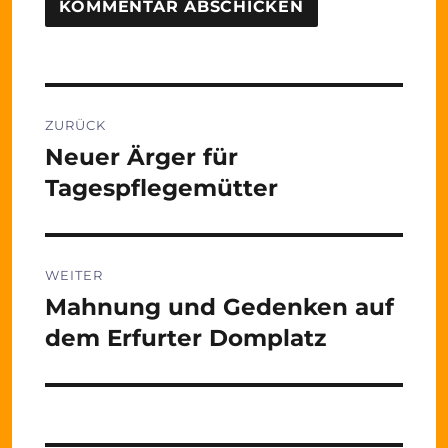
Beitragsnavigation
ZURÜCK
Neuer Ärger für
Vorheriger
Beitrag:
Tagespflegemütter
WEITER
Mahnung und Gedenken auf
Nächster
Beitrag:
dem Erfurter Domplatz