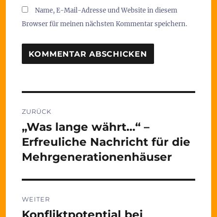
Name, E-Mail-Adresse und Website in diesem
Browser für meinen nächsten Kommentar speichern.
Beitragsnavigation
ZURÜCK
„Was lange währt…“ –
Vorheriger
Beitrag:
Erfreuliche Nachricht für die
Mehrgenerationenhäuser
WEITER
Konfliktpotential bei
Nächster