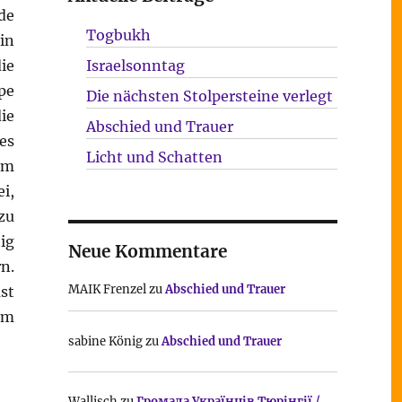
de
Togbukh
in
ie
Israelsonntag
pe
Die nächsten Stolpersteine verlegt
ie
Abschied und Trauer
es
Licht und Schatten
em
i,
zu
ig
Neue Kommentare
n.
MAIK Frenzel
zu
Abschied und Trauer
st
em
sabine König
zu
Abschied und Trauer
Wallisch
zu
Громада Українців Тюрінгії /