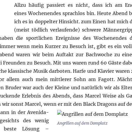
Allzu häufig passiert es nicht, dass ich am En
eines Wochenendes sprachlos bin. Heute Abend b
ich es in doppelter Hinsicht. zum Einen hat mich d
(meist tödlich verlaufende) schwere Männergrip
aben die sportlichen Ereignisse des Wochenendes d
 immer wenn mein Kurzer zu Besuch ist, gibt es ein voll
abend waren wir beim Auftakt zur Bachwoche zu ein
Freunden zu Besuch. Mit uns waren rund 60 Gäste dabe
iche klassische Musik darboten. Harfe und Klavier waren 
or allem auch mein mittlerer Sohn am Fagott. Mächt
n Bruder war auch der Kleine und natürlich wir als Elter
ruckende Erlebnis des Abends, dass Marcel Weise als Ga
 wir sonst Marcel, wenn er mit den Black Dragons auf d
ann in der Avenida-
gesichts des wenig
Angrillen auf dem Domplatz
ie beste Lösung –