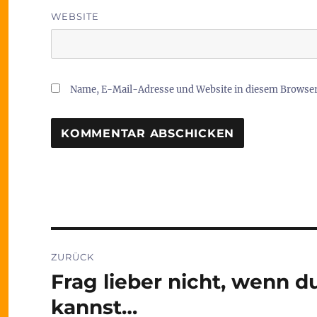
WEBSITE
Name, E-Mail-Adresse und Website in diesem Browse
Beitragsnavigation
ZURÜCK
Frag lieber nicht, wenn d
Vorheriger
Beitrag:
kannst…