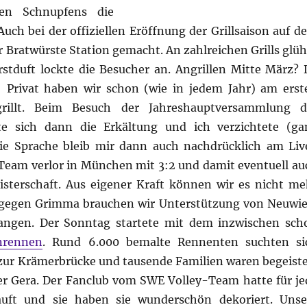
den Schnupfens die
uch bei der offiziellen Eröffnung der Grillsaison auf d
r Bratwürste Station gemacht. An zahlreichen Grills glüh
stduft lockte die Besucher an. Angrillen Mitte März? 
! Privat haben wir schon (wie in jedem Jahr) am erst
rillt. Beim Besuch der Jahreshauptversammlung d
te sich dann die Erkältung und ich verzichtete (ga
Die Sprache bleib mir dann auch nachdrücklich am Liv
Team verlor in München mit 3:2 und damit eventuell au
isterschaft. Aus eigener Kraft können wir es nicht me
0 gegen Grimma brauchen wir Unterstützung von Neuwie
angen. Der Sonntag startete mit dem inzwischen sch
enrennen
. Rund 6.000 bemalte Rennenten suchten si
zur Krämerbrücke und tausende Familien waren begeiste
ter Gera. Der Fanclub vom SWE Volley-Team hatte für je
auft und sie haben sie wunderschön dekoriert. Unse