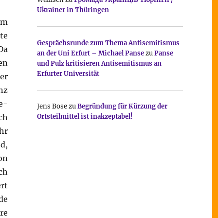
Ukrainer in Thüringen
em
te
Gesprächsrunde zum Thema Antisemitismus
Da
an der Uni Erfurt – Michael Panse
zu
Panse
en
und Pulz kritisieren Antisemitismus an
Erfurter Universität
er
nz
e-
Jens Bose
zu
Begründung für Kürzung der
ch
Ortsteilmittel ist inakzeptabel!
hr
d,
on
ch
rt
de
re