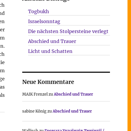
ch
Togbukh
nd
en
Israelsonntag
er
Die nächsten Stolpersteine verlegt
rm
Abschied und Trauer
n.
Licht und Schatten
ch
ie
em
ge
Neue Kommentare
as
MAIK Frenzel
zu
Abschied und Trauer
ls
sabine König
zu
Abschied und Trauer
Wallisch
zu
Громада Українців Тюрінгії /