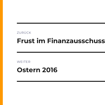
Beitragsnavigation
ZURÜCK
Frust im Finanzausschuss
Vorheriger
Beitrag:
WEITER
Ostern 2016
Nächster
Beitrag: