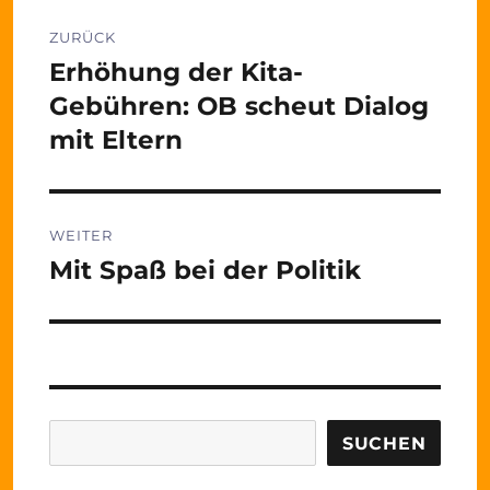
Beitragsnavigation
ZURÜCK
Erhöhung der Kita-
Vorheriger
Beitrag:
Gebühren: OB scheut Dialog
mit Eltern
WEITER
Mit Spaß bei der Politik
Nächster
Beitrag:
Suchen
SUCHEN