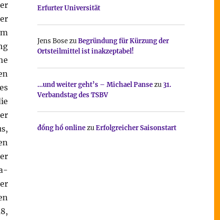
er
Erfurter Universität
er
um
Jens Bose
zu
Begründung für Kürzung der
ng
Ortsteilmittel ist inakzeptabel!
he
en
…und weiter geht’s – Michael Panse
zu
31.
es
Verbandstag des TSBV
ie
er
s,
đồng hồ online
zu
Erfolgreicher Saisonstart
en
er
a-
er
en
8,