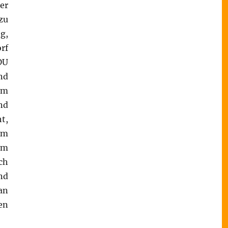
er
zu
g,
rf
DU
nd
em
nd
t,
Am
im
ch
nd
an
en