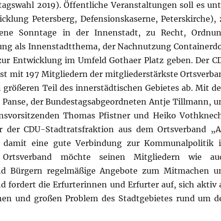
swahl 2019). Öffentliche Veranstaltungen soll es unt
klung Petersberg, Defensionskaserne, Peterskirche), 
fene Sonntage in der Innenstadt, zu Recht, Ordnun
ung als Innenstadtthema, der Nachnutzung Containerdo
zur Entwicklung im Umfeld Gothaer Platz geben. Der C
t mit 197 Mitgliedern der mitgliederstärkste Ortsverba
 größeren Teil des innerstädtischen Gebietes ab. Mit d
 Panse, der Bundestagsabgeordneten Antje Tillmann, u
onsvorsitzenden Thomas Pfistner und Heiko Vothknech
der der CDU-Stadtratsfraktion aus dem Ortsverband „
st damit eine gute Verbindung zur Kommunalpolitik 
er Ortsverband möchte seinen Mitgliedern wie au
 und Bürgern regelmäßige Angebote zum Mitmachen u
 fordert die Erfurterinnen und Erfurter auf, sich aktiv 
nen und großen Problem des Stadtgebietes rund um d