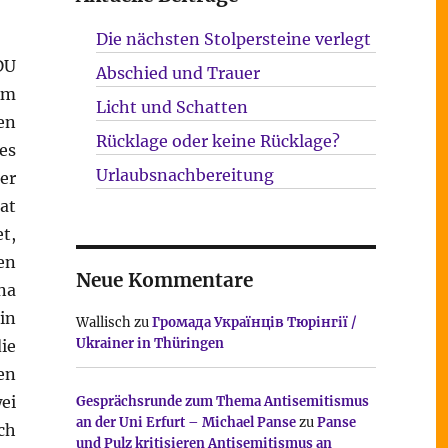
Die nächsten Stolpersteine verlegt
DU
Abschied und Trauer
Am
Licht und Schatten
en
Rücklage oder keine Rücklage?
es
Urlaubsnachbereitung
er
at
t,
en
Neue Kommentare
na
in
Wallisch
zu
Громада Українців Тюрінгії /
Ukrainer in Thüringen
ie
en
ei
Gesprächsrunde zum Thema Antisemitismus
an der Uni Erfurt – Michael Panse
zu
Panse
ch
und Pulz kritisieren Antisemitismus an