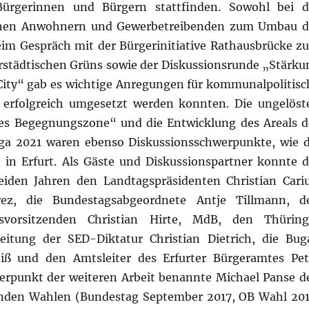
 Bürgerinnen und Bürgern stattfinden. Sowohl bei d
ichen Anwohnern und Gewerbetreibenden zum Umbau d
eim Gespräch mit der Bürgerinitiative Rathausbrücke z
rstädtischen Grüns sowie der Diskussionsrunde „Stärku
City“ gab es wichtige Anregungen für kommunalpolitisc
h erfolgreich umgesetzt werden konnten. Die ungelöst
tes Begegnungszone“ und die Entwicklung des Areals d
uga 2021 waren ebenso Diskussionsschwerpunkte, wie d
 in Erfurt. Als Gäste und Diskussionspartner konnte d
eiden Jahren den Landtagspräsidenten Christian Cariu
Arez, die Bundestagsabgeordnete Antje Tillmann, d
esvorsitzenden Christian Hirte, MdB, den Thüring
eitung der SED-Diktatur Christian Dietrich, die Bug
iß und den Amtsleiter des Erfurter Bürgeramtes Pet
erpunkt der weiteren Arbeit benannte Michael Panse d
nden Wahlen (Bundestag September 2017, OB Wahl 201