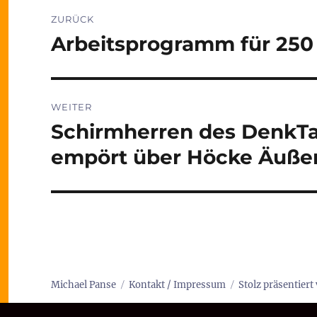
Beitragsnavigation
ZURÜCK
Arbeitsprogramm für 25
Vorheriger
Beitrag:
WEITER
Schirmherren des DenkT
Nächster
Beitrag:
empört über Höcke Äuße
Michael Panse
Kontakt / Impressum
Stolz präsentier