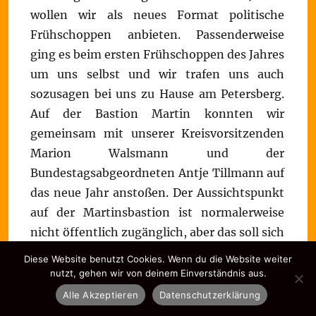
wollen wir als neues Format politische
Frühschoppen anbieten. Passenderweise
ging es beim ersten Frühschoppen des Jahres
um uns selbst und wir trafen uns auch
sozusagen bei uns zu Hause am Petersberg.
Auf der Bastion Martin konnten wir
gemeinsam mit unserer Kreisvorsitzenden
Marion Walsmann und der
Bundestagsabgeordneten Antje Tillmann auf
das neue Jahr anstoßen. Der Aussichtspunkt
auf der Martinsbastion ist normalerweise
nicht öffentlich zugänglich, aber das soll sich
zur Buga 2021 ändern. Derzeit ist der Zugang
Diese Website benutzt Cookies. Wenn du die Website weiter
abgeschlossen und wird (wie die
nutzt, gehen wir von deinem Einverständnis aus.
Hinterlassenschaften belegen) nur von
Alle Akzeptieren
Datenschutzerklärung
Jugendlichen hin und wieder überwunden.