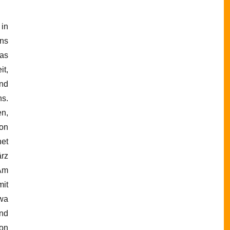
 in
ans
as
it,
und
ns.
n,
von
net
rz
Am
mit
twa
end
von