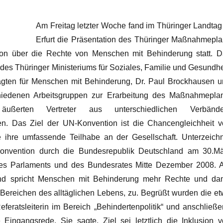
Am Freitag letzter Woche fand im Thüringer Landtag
Erfurt die Präsentation des Thüringer Maßnahmepl
on über die Rechte von Menschen mit Behinderung statt. D
des Thüringer Ministeriums für Soziales, Familie und Gesundhe
agten für Menschen mit Behinderung, Dr. Paul Brockhausen 
chiedenen Arbeitsgruppen zur Erarbeitung des Maßnahmepla
ßerten Vertreter aus unterschiedlichen Verbände
en. Das Ziel der UN-Konvention ist die Chancengleichheit 
 ihre umfassende Teilhabe an der Gesellschaft.
Unterzeich
konvention durch die Bundesrepublik Deutschland am 30.Mä
es Parlaments und des Bundesrates Mitte Dezember 2008. 
 und spricht Menschen mit Behinderung mehr Rechte und da
 Bereichen des alltäglichen Lebens, zu.
Begrüßt wurden die e
eratsleiterin im Bereich „Behindertenpolitik“ und anschließ
e Eingangsrede. Sie sagte, Ziel sei letztlich die Inklusion 