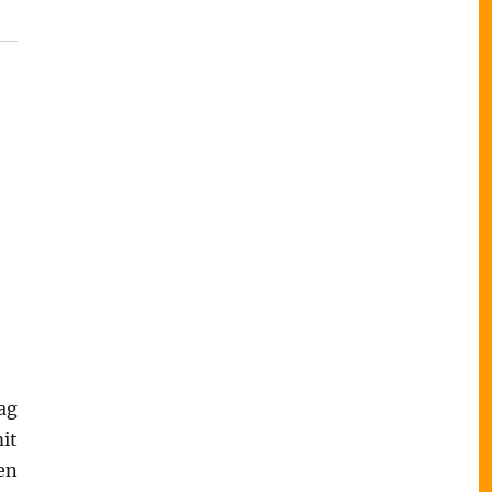
ag
it
en