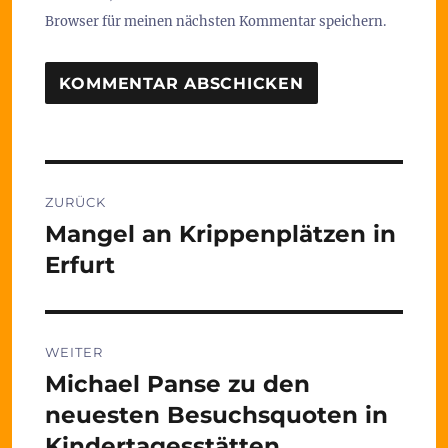
Browser für meinen nächsten Kommentar speichern.
Beitragsnavigation
ZURÜCK
Mangel an Krippenplätzen in
Vorheriger
Beitrag:
Erfurt
WEITER
Michael Panse zu den
Nächster
Beitrag:
neuesten Besuchsquoten in
Kindertagesstätten