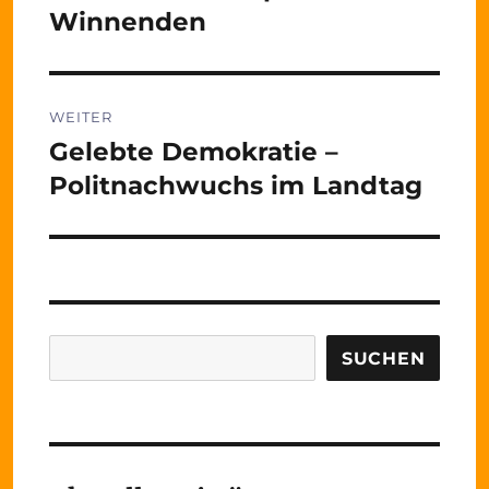
Beitrag:
Winnenden
WEITER
Gelebte Demokratie –
Nächster
Beitrag:
Politnachwuchs im Landtag
Suchen
SUCHEN