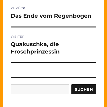
Beitragsnavigation
ZURÜCK
Das Ende vom Regenbogen
Vorheriger
Beitrag:
WEITER
Quakuschka, die
Nächster
Beitrag:
Froschprinzessin
Suchen
SUCHEN