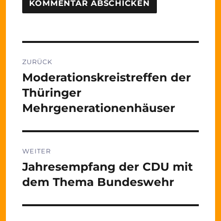
Beitragsnavigation
ZURÜCK
Moderationskreistreffen der
Vorheriger
Beitrag:
Thüringer
Mehrgenerationenhäuser
WEITER
Jahresempfang der CDU mit
Nächster
Beitrag:
dem Thema Bundeswehr