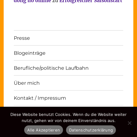
đồng hồ online
zu
Erfolgreicher Saisonstart
Presse
Blogeinträge
Berufliche/politische Laufbahn
Über mich
Kontakt / Impressum
Diese Website benutzt Cookies. Wenn du die Website weiter
Michael Panse
Kontakt / Impressum
Stolz
nutzt, gehen wir von deinem Einverständnis aus.
präsentiert von WordPress
Alle Akzeptieren
Datenschutzerklärung