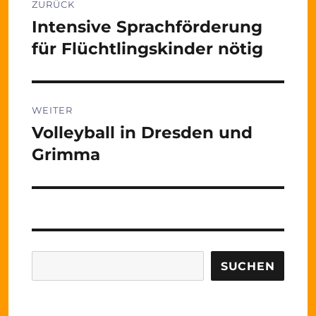
ZURÜCK
Intensive Sprachförderung
Vorheriger
Beitrag:
für Flüchtlingskinder nötig
WEITER
Volleyball in Dresden und
Nächster
Beitrag:
Grimma
Suchen
SUCHEN