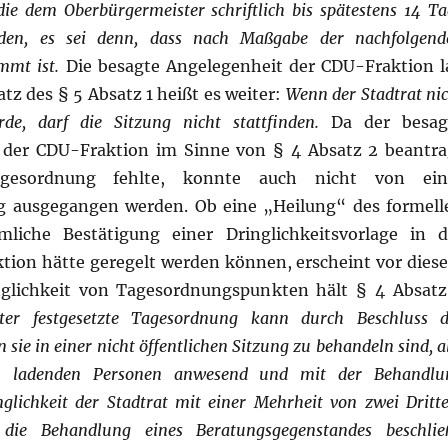
e dem Oberbürgermeister schriftlich bis spätestens 14 Ta
rden, es sei denn, dass nach Maßgabe der nachfolgend
mmt ist.
Die besagte Angelegenheit der CDU-Fraktion l
tz des § 5 Absatz 1 heißt es weiter:
Wenn der Stadtrat ni
e, darf die Sitzung nicht stattfinden.
Da der besag
der CDU-Fraktion im Sinne von § 4 Absatz 2 beantra
gesordnung fehlte, konnte auch nicht von ein
 ausgegangen werden. Ob eine „Heilung“ des formell
liche Bestätigung einer Dringlichkeitsvorlage in d
ktion hätte geregelt werden können, erscheint vor dies
inglichkeit von Tagesordnungspunkten hält § 4 Absatz
er festgesetzte Tagesordnung kann durch Beschluss d
 sie in einer nicht öffentlichen Sitzung zu behandeln sind, a
 ladenden Personen anwesend und mit der Behandlu
nglichkeit der Stadtrat mit einer Mehrheit von zwei Dritt
die Behandlung eines Beratungsgegenstandes beschließ