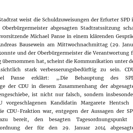
Stadtrat weist die Schuldzuweisungen der Erfurter SPD 
berbürgermeister abgesagten Stadtratssitzung scha
svorsitzende Michael Panse in einem klärenden Gesprä
Andreas Bausewein am Mittwochnachmittag (29. Janu
konnte und der Oberbürgermeister die Verantwortung f
ng übernommen hat, scheint die Kommunikation unter d
sichtlich stark verbesserungsbedürftig zu sein. CD
chael Panse erklärt: „.Die Behauptung des SP
ginge der CDU in diesem Zusammenhang der abgesagt
ngeschiebe, ist nicht nur falsch, sondern insbesonde
U vorgeschlagenen Kandidatin Margarete Hentsch 
ie CDU-Fraktion war, entgegen der Aussagen der SP
dazu bereit, den besagten Tagesordnungspunkt 
esordnung der für den 29. Januar 2014 abgesagt