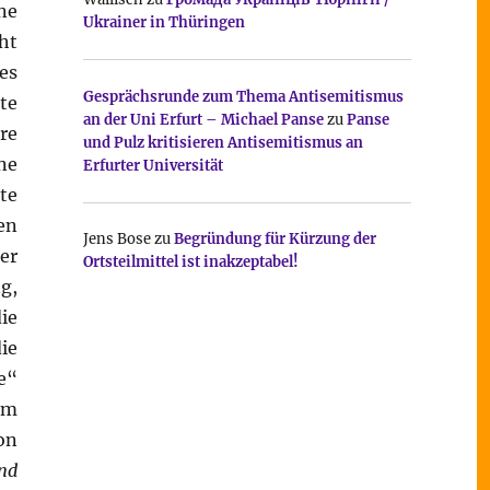
ne
Ukrainer in Thüringen
ht
es
Gesprächsrunde zum Thema Antisemitismus
te
an der Uni Erfurt – Michael Panse
zu
Panse
re
und Pulz kritisieren Antisemitismus an
ne
Erfurter Universität
te
en
Jens Bose
zu
Begründung für Kürzung der
er
Ortsteilmittel ist inakzeptabel!
g,
ie
ie
e“
im
on
nd