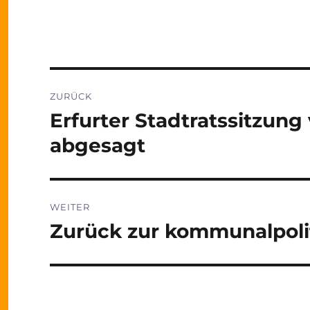
Beitragsnavigation
ZURÜCK
Erfurter Stadtratssitzun
Vorheriger
Beitrag:
abgesagt
WEITER
Zurück zur kommunalpolit
Nächster
Beitrag: