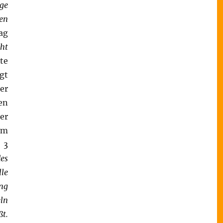
ge
en
ag
cht
te
gt
er
en
er
em
 3
es
lle
ng
eln
t.