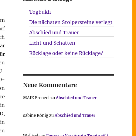
Togbukh
im
Die nächsten Stolpersteine verlegt
rf
Abschied und Trauer
ch
Licht und Schatten
ar
Rücklage oder keine Rücklage?
ür
en
U-
D-
Neue Kommentare
en
re
MAIK Frenzel
zu
Abschied und Trauer
in
D,
sabine König
zu
Abschied und Trauer
in
en
Wallisch
zu
Громада Українців Тюрінгії /