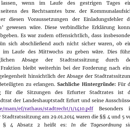
u lassen, wenn im Laufe des gestrigen Tages ei
g seitens des Rechtsamtes bzw. der Kommunalaufsic
ter diesen Voraussetzungen der Einladungsfehler d
n’ gewesen wäre. Diese verbindliche Erklärung konn
geben. Es war zudem offensichtlich, dass insbesonde
ün sich abschließend auch nicht sicher waren, ob ei
ng im Laufe des Mittwochs zu geben wäre. Dies führ
rglichen Absage der Stadtratssitzung durch d
Fraktion bleibt weiterhin bei der Forderung nach ein
elegenheit hinsichtlich der Absage der Stadtratssitzun
 Beteiligten zu erlangen.
Sachliche Hintergründe:
Für d
g für die Sitzungen des Erfurter Stadtrates ist d
dtrat der Landeshauptstadt Erfurt und seine Ausschüss
de/mam/ef/rathaus/stadtrecht/1/1410.pdf
Besonders 
tadtratssitzung am 29.01.2014 waren die §§ 4 und 5 v
In § 4 Absatz 2 heißt es:
In die Tagesordnung si