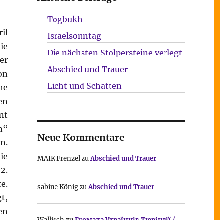
Togbukh
il
Israelsonntag
ie
Die nächsten Stolpersteine verlegt
er
Abschied und Trauer
on
Licht und Schatten
he
en
nt
n“
Neue Kommentare
n.
ie
MAIK Frenzel
zu
Abschied und Trauer
2.
e.
sabine König
zu
Abschied und Trauer
t,
gen
Wallisch
zu
Громада Українців Тюрінгії /