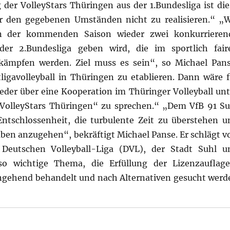
der VolleyStars Thüringen aus der 1.Bundesliga ist die
r den gegebenen Umständen nicht zu realisieren.“ „W
n der kommenden Saison wieder zwei konkurrieren
er 2.Bundesliga geben wird, die im sportlich fair
 kämpfen werden. Ziel muss es sein“, so Michael Pans
ligavolleyball in Thüringen zu etablieren. Dann wäre f
eder über eine Kooperation im Thüringer Volleyball unt
olleyStars Thüringen“ zu sprechen.“ „Dem VfB 91 Su
ntschlossenheit, die turbulente Zeit zu überstehen u
en anzugehen“, bekräftigt Michael Panse. Er schlägt vo
Deutschen Volleyball-Liga (DVL), der Stadt Suhl u
so wichtige Thema, die Erfüllung der Lizenzauflage
eingehend behandelt und nach Alternativen gesucht werd