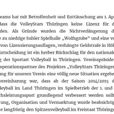
eams hat mit Betroffenheit und Enttäuschung am 1. Apr
ass die VolleyStars Thüringen keine Lizenz für d
rden. Als Gründe wurden die Nichtverlängerung d
u niedrige Suhler Spielhalle „Wolfsgrube“ und eine v
 von Lizensierungsauflagen, verhängte Geldstrafe in Hö
ntscheidung ist ein herber Rückschlag für den national
g der Sportart Volleyball in Thüringen. Vereinspräside
ooperationspartner des Projektes „VolleyStars Thüringe
ung für unseren Verein eine völlig neue Situation ergebe
svereinbarung war, dass ab der Saison 2014/2015 d
eyball im Land Thüringen im Spielbetrieb der 1. und 
sleistungssport grundlegend verbessert werden sollt
ung, Organisation und Vermarktung wurde beabsichtig
te langfristig den Spitzenvolleyball im Freistaat Thürin