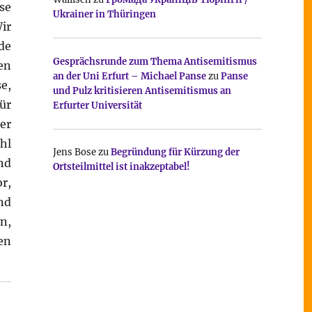
se
Ukrainer in Thüringen
ir
de
Gesprächsrunde zum Thema Antisemitismus
en
an der Uni Erfurt – Michael Panse
zu
Panse
e,
und Pulz kritisieren Antisemitismus an
ür
Erfurter Universität
er
hl
Jens Bose
zu
Begründung für Kürzung der
nd
Ortsteilmittel ist inakzeptabel!
r,
nd
n,
en