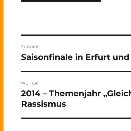
Beitragsnavigation
ZURÜCK
Saisonfinale in Erfurt und
Vorheriger
Beitrag:
WEITER
2014 – Themenjahr „Glei
Nächster
Beitrag:
Rassismus