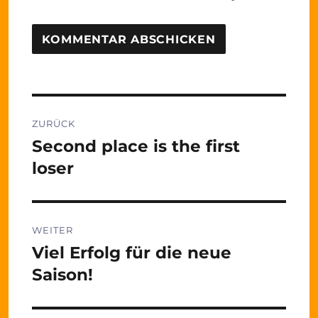
Beitragsnavigation
ZURÜCK
Second place is the first
Vorheriger
Beitrag:
loser
WEITER
Viel Erfolg für die neue
Nächster
Beitrag:
Saison!