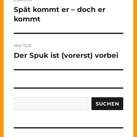
Spät kommt er – doch er
Vorheriger
Beitrag:
kommt
WEITER
Der Spuk ist (vorerst) vorbei
Nächster
Beitrag:
Suchen
SUCHEN