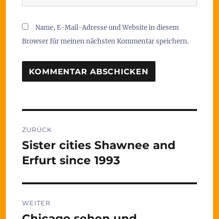
Name, E-Mail-Adresse und Website in diesem
Browser für meinen nächsten Kommentar speichern.
Beitragsnavigation
ZURÜCK
Sister cities Shawnee and
Vorheriger
Beitrag:
Erfurt since 1993
WEITER
Chicago sehen und….
Nächster