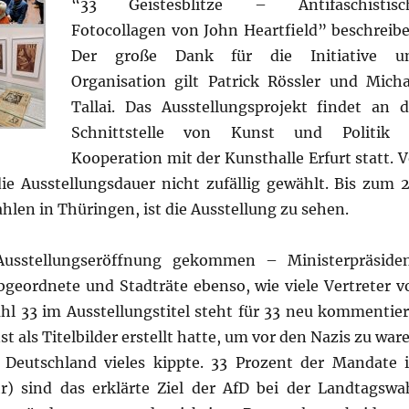
“33 Geistesblitze – Antifaschistisc
Fotocollagen von John Heartfield” beschreibe
Der große Dank für die Initiative u
Organisation gilt Patrick Rössler und Micha
Tallai. Das Ausstellungsprojekt findet an d
Schnittstelle von Kunst und Politik 
Kooperation mit der Kunsthalle Erfurt statt. V
ie Ausstellungsdauer nicht zufällig gewählt. Bis zum 2
en in Thüringen, ist die Ausstellung zu sehen.
usstellungseröffnung gekommen – Ministerpräsiden
geordnete und Stadträte ebenso, wie viele Vertreter v
ahl 33 im Ausstellungstitel steht für 33 neu kommentier
st als Titelbilder erstellt hatte, um vor den Nazis zu war
 Deutschland vieles kippte. 33 Prozent der Mandate 
) sind das erklärte Ziel der AfD bei der Landtagswah