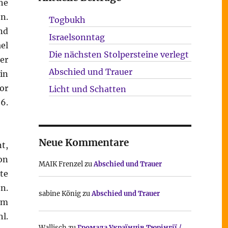
he
n.
Togbukh
nd
Israelsonntag
el
Die nächsten Stolpersteine verlegt
er
Abschied und Trauer
in
or
Licht und Schatten
6.
Neue Kommentare
t,
on
MAIK Frenzel
zu
Abschied und Trauer
te
en.
sabine König
zu
Abschied und Trauer
im
l.
Wallisch
zu
Громада Українців Тюрінгії /