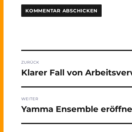
Beitragsnavigation
ZURÜCK
Klarer Fall von Arbeitsv
Vorheriger
Beitrag:
WEITER
Yamma Ensemble eröffnet
Nächster
Beitrag: