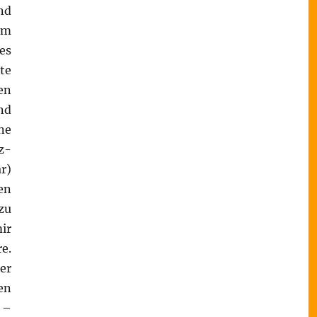
nd
em
es
te
en
nd
ne
z-
r)
en
zu
ir
e.
er
en
 –