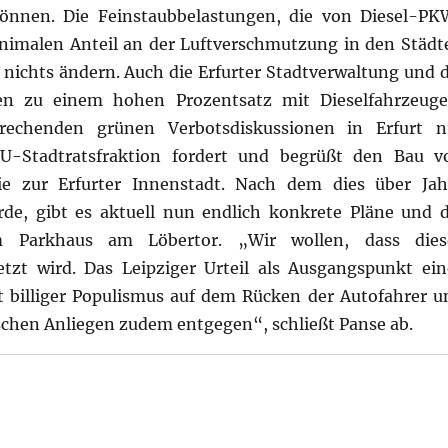
können. Die Feinstaubbelastungen, die von Diesel-PK
nimalen Anteil an der Luftverschmutzung in den Städt
nichts ändern. Auch die Erfurter Stadtverwaltung und d
ren zu einem hohen Prozentsatz mit Dieselfahrzeuge
rechenden grünen Verbotsdiskussionen in Erfurt n
DU-Stadtratsfraktion fordert und begrüßt den Bau v
ie zur Erfurter Innenstadt. Nach dem dies über Jah
de, gibt es aktuell nun endlich konkrete Pläne und d
m Parkhaus am Löbertor. „Wir wollen, dass dies
tzt wird. Das Leipziger Urteil als Ausgangspunkt ein
t billiger Populismus auf dem Rücken der Autofahrer u
schen Anliegen zudem entgegen“, schließt Panse ab.