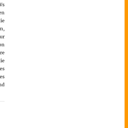
Ws
en
ie
n,
ur
on
re
ie
es
es
nd