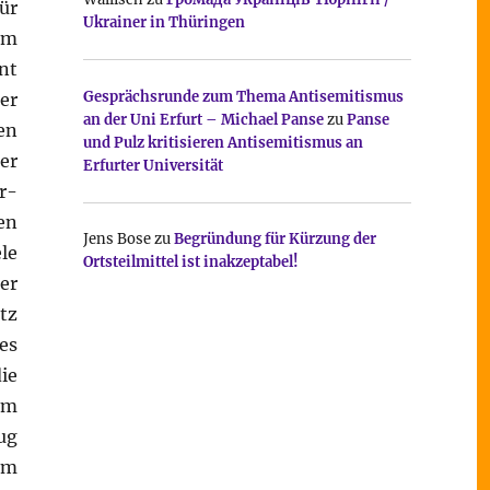
ür
Ukrainer in Thüringen
um
nt
Gesprächsrunde zum Thema Antisemitismus
er
an der Uni Erfurt – Michael Panse
zu
Panse
en
und Pulz kritisieren Antisemitismus an
er
Erfurter Universität
r-
en
Jens Bose
zu
Begründung für Kürzung der
le
Ortsteilmittel ist inakzeptabel!
er
tz
es
ie
em
ug
im