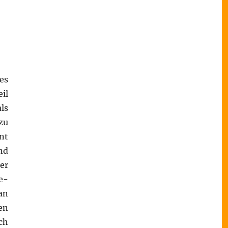
es
il
ls
 zu
nt
nd
er
e-
an
en
ch