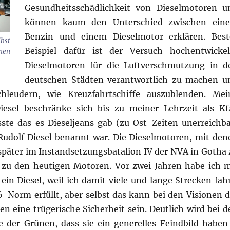
Gesundheitsschädlichkeit von Dieselmotoren u
können kaum den Unterschied zwischen ein
Benzin und einem Dieselmotor erklären. Best
bst
Beispiel dafür ist der Versuch hochentwickel
nen
Dieselmotoren für die Luftverschmutzung in d
deutschen Städten verantwortlich zu machen u
chleudern, wie Kreuzfahrtschiffe auszublenden. Mei
sel beschränke sich bis zu meiner Lehrzeit als Kf
sste das es Dieseljeans gab (zu Ost-Zeiten unerreichba
udolf Diesel benannt war. Die Dieselmotoren, mit den
später im Instandsetzungsbatalion IV der NVA in Gotha 
h zu den heutigen Motoren. Vor zwei Jahren habe ich m
ein Diesel, weil ich damit viele und lange Strecken fahr
-6-Norm erfüllt, aber selbst das kann bei den Visionen d
n eine trügerische Sicherheit sein. Deutlich wird bei d
 der Grünen, dass sie ein generelles Feindbild haben