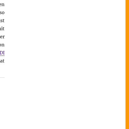
en
so
st
it
er
on
DI
at