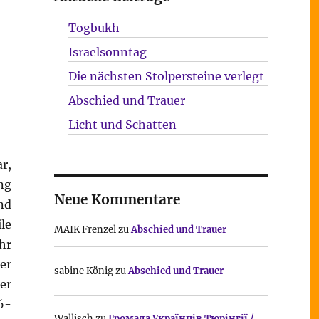
Togbukh
Israelsonntag
Die nächsten Stolpersteine verlegt
Abschied und Trauer
Licht und Schatten
r,
ng
Neue Kommentare
nd
le
MAIK Frenzel
zu
Abschied und Trauer
hr
er
sabine König
zu
Abschied und Trauer
er
6-
Wallisch
zu
Громада Українців Тюрінгії /