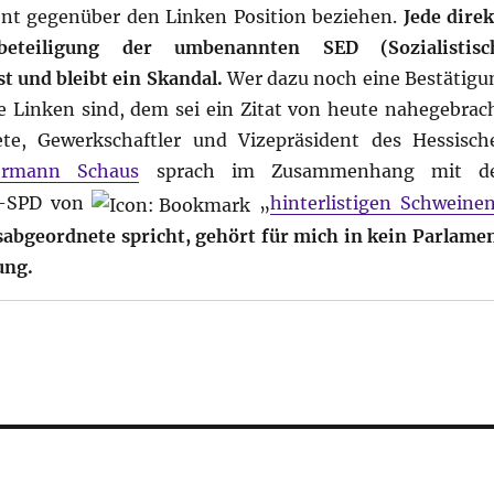
uent gegenüber den Linken Position beziehen.
Jede direk
beteiligung der umbenannten SED (Sozialistisc
st und bleibt ein Skandal.
Wer dazu noch eine Bestätigu
e Linken sind, dem sei ein Zitat von heute nahegebrach
te, Gewerkschaftler und Vizepräsident des Hessisch
ermann Schaus
sprach im Zusammenhang mit d
n-SPD von
„
hinterlistigen Schweine
abgeordnete spricht, gehört für mich in kein Parlamen
ung.