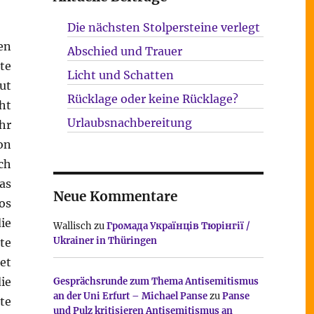
Die nächsten Stolpersteine verlegt
en
Abschied und Trauer
te
Licht und Schatten
ut
Rücklage oder keine Rücklage?
ht
Urlaubsnachbereitung
hr
on
ch
as
Neue Kommentare
os
ie
Wallisch
zu
Громада Українців Тюрінгії /
Ukrainer in Thüringen
te
et
ie
Gesprächsrunde zum Thema Antisemitismus
an der Uni Erfurt – Michael Panse
zu
Panse
te
und Pulz kritisieren Antisemitismus an