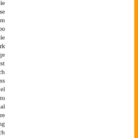
ie
se
em
00
ie
rk
ge
st
ch
ass
el
zu
al
re
ng
ch