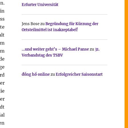
n.
Erfurter Universität
in
ss
Jens Bose
zu
Begründung für Kürzung der
te
Ortsteilmittel ist inakzeptabel!
lt
um
…und weiter geht’s – Michael Panse
zu
31.
im
Verbandstag des TSBV
de
ge
rd
đồng hồ online
zu
Erfolgreicher Saisonstart
er
ie
er
dt
al
en