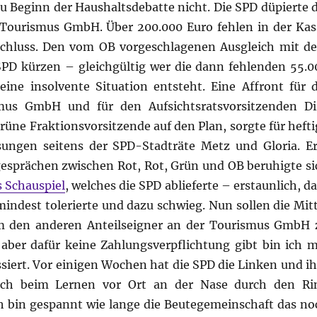
 Beginn der Haushaltsdebatte nicht. Die SPD düpierte d
Tourismus GmbH. Über 200.000 Euro fehlen in der Kas
chluss. Den vom OB vorgeschlagenen Ausgleich mit d
SPD kürzen – gleichgültig wer die dann fehlenden 55.0
ine insolvente Situation entsteht. Eine Affront für d
smus GmbH und für den Aufsichtsratsvorsitzenden Di
rüne Fraktionsvorsitzende auf den Plan, sorgte für hefti
sungen seitens der SPD-Stadträte Metz und Gloria. Er
gesprächen zwischen Rot, Rot, Grün und OB beruhigte si
 Schauspiel
, welches die SPD ablieferte – erstaunlich, d
indest tolerierte und dazu schwieg. Nun sollen die Mitt
m den anderen Anteilseigner an der Tourismus GmbH 
aber dafür keine Zahlungsverpflichtung gibt bin ich m
iert. Vor einigen Wochen hat die SPD die Linken und ih
ach beim Lernen vor Ort an der Nase durch den Ri
ch bin gespannt wie lange die Beutegemeinschaft das no