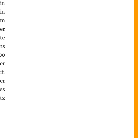
in
in
em
er
te
ts
00
er
ch
er
es
tz