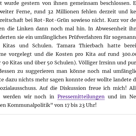
lt wurde gestern von ihnen gemeinsam beschlossen. E
weiter Ferne, rund 32 Millionen fehlen derzeit und ke
ereitschaft bei Rot-Rot-Grün sowieso nicht. Kurz vor d
n die Linken dann noch mal hin. In Abwesenheit ihr
derten sie ein umfängliches Prüfverfahren für sogenann
 Kitas und Schulen. Tamara Thierbach hatte berei
hme vorgelegt und die Kosten pro Kita auf rund 300.0
 90 Kitas und über 50 Schulen). Völliger Irrsinn und pur
 dessen zu suggerieren man könne noch mal umfängli
te dazu nichts mehr sagen konnte oder wollte landete d
zialausschuss. Auf die Diskussion freue ich mich! All
d werden wir noch in
Pressemitteilungen
und im Ne
den Kommunalpolitik” von 17 bis 23 Uhr!