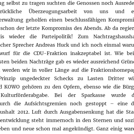
g selbst zu tragen suchten die Genossen noch Ausrede
ückliche Überzeugungsarbeit von uns und e
erwaltung geholfen einen beschlussfähigen Kompromi
 schon der letzte Kompromiss des Abends. Ab da regier
s wieder die Parteipolitik! Zum Nachtragshausha
ischer Sprecher Andreas Huck und ich noch einmal war
wurf für die CDU-Fraktion inakzeptabel ist. Wie be
sten beiden Nachträge gab es wieder ausreichend Grün
 werden wir in voller Länge auf die Fraktionshomepa
Prinzip ungedeckter Schecks zu Lasten Dritter wi
nd KOWO gehören zu den Opfern, ebenso wie die Bürg
ulturförderabgabe. Bei der Sparkasse wurde d
durch die Aufsichtsgremien noch gestoppt – eine d
ushalt 2012. Luft durch Ausgabensenkung hat die Sta
entwicklung steht immernoch in den Sternen und sozi
eben und neue schon mal angekündigt. Ganz einig war