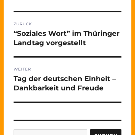
Beitragsnavigation
ZURÜCK
“Soziales Wort” im Thüringer
Vorheriger
Beitrag:
Landtag vorgestellt
WEITER
Tag der deutschen Einheit –
Nächster
Beitrag:
Dankbarkeit und Freude
Suchen